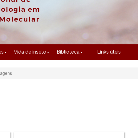
CONTEÚDO
es
Vida de inseto
Biblioteca
Links úteis
agens