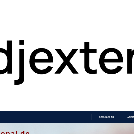
COMUNICA BR
ACESS
IR
PARA
O