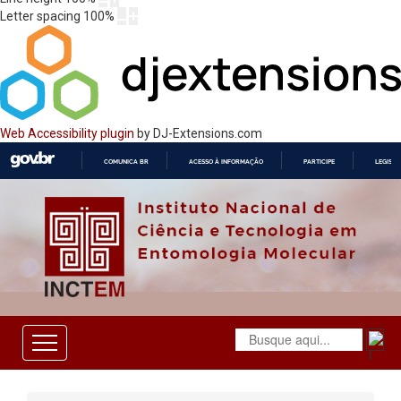
Letter spacing
100
%
Web Accessibility plugin
by DJ-Extensions.com
COMUNICA BR
ACESSO À INFORMAÇÃO
PARTICIPE
LEGISL
IR
PARA
O
CONTEÚDO