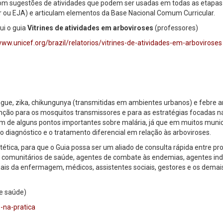
com sugestões de atividades que podem ser usadas em todas as etapa
r ou EJA) e articulam elementos da Base Nacional Comum Curricular.
ui o guia
Vitrines de atividades em arboviroses
(professores)
www.unicef.org/brazil/relatorios/vitrines-de-atividades-em-arboviroses
ngue, zika, chikungunya (transmitidas em ambientes urbanos) e febre 
nção para os mosquitos transmissores e para as estratégias focadas n
m de alguns pontos importantes sobre malária, já que em muitos munic
o diagnóstico e o tratamento diferencial em relação às arboviroses.
tética, para que o Guia possa ser um aliado de consulta rápida entre pro
 comunitários de saúde, agentes de combate às endemias, agentes in
ais da enfermagem, médicos, assistentes sociais, gestores e os demais
de saúde)
s-na-pratica