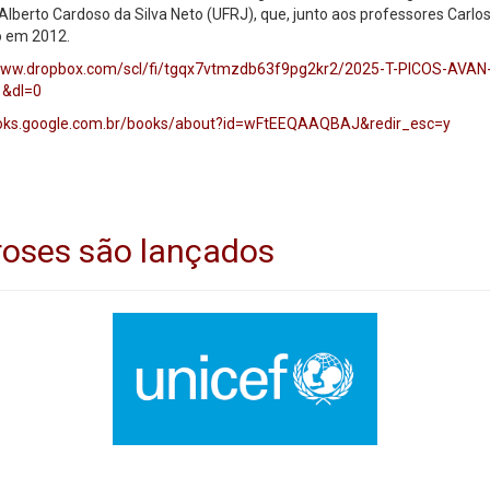
Alberto Cardoso da Silva Neto (UFRJ), que, junto aos professores Carlo
o em 2012.
/www.dropbox.com/scl/fi/tgqx7vtmzdb63f9pg2kr2/2025-T-PICOS-
1&dl=0
ooks.google.com.br/books/about?id=wFtEEQAAQBAJ&redir_esc=y
iroses são lançados