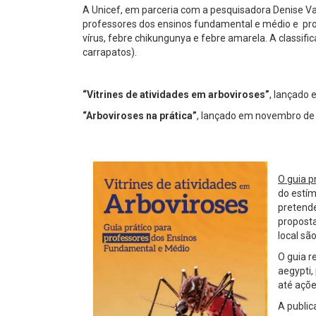
A Unicef, em parceria com a pesquisadora Denise Vall
professores dos ensinos fundamental e médio e prof
vírus, febre chikungunya e febre amarela. A classifi
carrapatos).
“Vitrines de atividades em arboviroses”
, lançado 
“Arboviroses na prática”
, lançado em novembro de 2
O guia p
do estím
pretende
proposta
local sã
O guia r
aegypti,
até açõe
A public