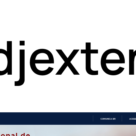
COMUNICA BR
ACESS
IR
PARA
O