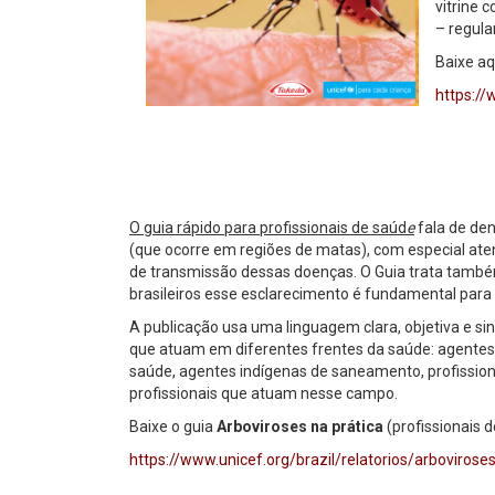
vitrine 
– regula
Baixe aq
https://
O guia rápido para profissionais de saúd
e
fala de de
(que ocorre em regiões de matas), com especial ate
de transmissão dessas doenças. O Guia trata també
brasileiros esse esclarecimento é fundamental para 
A publicação usa uma linguagem clara, objetiva e sin
que atuam em diferentes frentes da saúde: agentes
saúde, agentes indígenas de saneamento, profission
profissionais que atuam nesse campo.
Baixe o guia
Arboviroses na prática
(profissionais 
https://www.unicef.org/brazil/relatorios/arbovirose