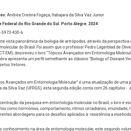
es:
Andréa Cristina Fogaça, Itabajara da Silva Vaz Junior
 Federal do Rio Grande do Sul. Porto Alegre. 2024
-5973-430-6
te vista panorâmica da biologia de artrópodes, através da perspectiv
molecular do Brasil. Foi assim que o professor Pedro Lagerblad de Oli
NCT-EM), descreveu o livro "Tópicos Avançados em Entomologia Molecular
obra apresenta um perfil semelhante ao clássico "Biology of Disease Vec
nsetos Vetores.
cos Avançados em Entomologia Molecular” é uma atualização de uma pu
a da Silva Vaz (UFRGS), esta segunda edição conta com 26 capítulos - a
centração da pesquisa em entomologia molecular no Brasil, o livro é es
nsetos como hormônios, comportamento, ritmos circadianos, imunidade, 
rentes abordagens para os desafios aplicados à resistência a inseticid
 do conhecimento na área de entomologia molecular, este segundo v