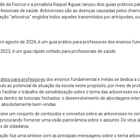
e da Fiocruz e a jornalista Raquel Aguiar, lançou dois guias práticos p
issionais de saúde. Arboviroses são as doenças causadas pelos chamad
cação "arbovírus" engloba todos aqueles transmitidos por artrópodes, o
em agosto de 2024, é um guia prático para professores dos ensinos fu
023, é um guia rápido voltado para profissionais de saúde.
rático para professores
dos ensinos fundamental e médio
se dedica a c
ulo ao potencial de atuação da escola neste propósito, por meio de pro
 facilitar o trabalho de sensibilização sobre o tema das arboviroses no
s dentro de tutoriais fechados: o desenvolvimento de abordagens interd
o absolutamente bem-vindas.
eúne um conjunto de conteúdos e conceitos sobre as arboviroses no c
 procurando fornecer uma visão panorâmica sobre o assunto. Do vírus 
s de cidadania.
ação faz uma síntese com as principais mensagens sobre o tema arbovi