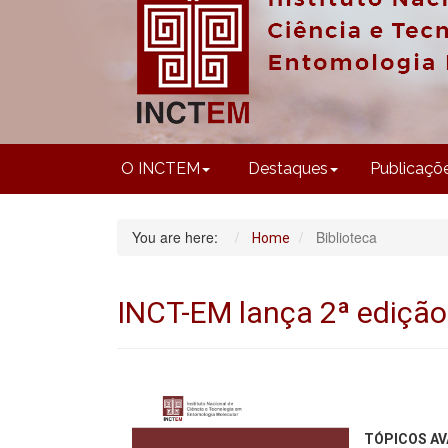
O INCTEM
Destaques
Publicaçõ
You are here:
Biblioteca
Home
INCT-EM lança 2ª edição
TÓPICOS A