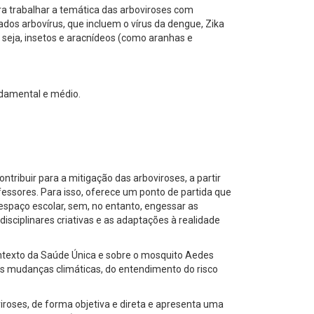
ara trabalhar a temática das arboviroses com
os arbovírus, que incluem o vírus da dengue, Zika
u seja, insetos e aracnídeos (como aranhas e
ndamental e médio.
ontribuir para a mitigação das arboviroses, a partir
fessores. Para isso, oferece um ponto de partida que
 espaço escolar, sem, no entanto, engessar as
isciplinares criativas e as adaptações à realidade
ontexto da Saúde Única e sobre o mosquito Aedes
às mudanças climáticas, do entendimento do risco
roses, de forma objetiva e direta e apresenta
uma