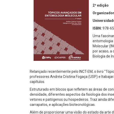
2ª
edição
Organizador
Universidade
ISBN:
978-65
Uma fascinan
entomologia 
Molecular (I
por acaso, a 
Biologia de I
Relançado recentemente pelo INCT-EM, o livro "Tópi
professores Andréa Cristina Fogaça (USP) e Itabajar
capítulos.
Estruturado em blocos que refletem as áreas de con
densidade, diferentes aspectos da fisiologia dos i
vetores e patógenos ou hospedeiros. Traz ainda dife
carrapatos, e aplicações biotecnológicas.
Além de proporcionar uma visão do estado da arte