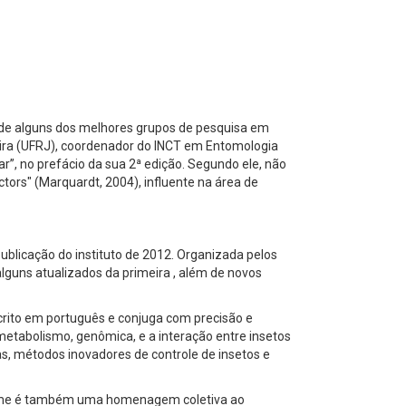
a de alguns dos melhores grupos de pesquisa em
veira (UFRJ), coordenador do INCT em Entomologia
”, no prefácio da sua 2ª edição. Segundo ele, não
tors" (Marquardt, 2004), influente na área de
blicação do instituto de 2012. Organizada pelos
lguns atualizados da primeira , além de novos
crito em português e conjuga com precisão e
metabolismo, genômica, e a interação entre insetos
as, métodos inovadores de controle de insetos e
olume é também uma homenagem coletiva ao