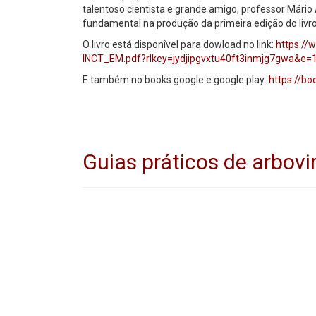
talentoso cientista e grande amigo, professor Mário 
fundamental na produção da primeira edição do livr
O livro está disponîvel para dowload no link:
https:/
INCT_EM.pdf?rlkey=jydjipgvxtu40ft3inmjg7gwa&e=
E também no books google e google play:
https://b
Guias práticos de arbov