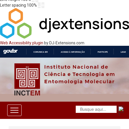
Letter spacing
100
%
Web Accessibility plugin
by DJ-Extensions.com
COMUNICA BR
ACESSO À INFORMAÇÃO
PARTICIPE
LEGISL
IR
PARA
O
CONTEÚDO