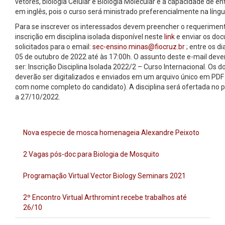
vetores, biologia Celular e Biologia Molecular e a capacidade de en
em inglês, pois o curso será ministrado preferencialmente na língu
Para se inscrever os interessados devem preencher o requerimen
inscrição em disciplina isolada disponível neste
link
e enviar os do
solicitados para o email:
sec-ensino.minas@fiocruz.br
; entre os di
05 de outubro de 2022 até às 17:00h. O assunto deste e-mail deve
ser: Inscrição Disciplina Isolada 2022/2 – Curso Internacional. Os
deverão ser digitalizados e enviados em um arquivo único em PDF 
com nome completo do candidato). A disciplina será ofertada no p
a 27/10/2022.
Nova especie de mosca homenageia Alexandre Peixoto
2 Vagas pós-doc para Biologia de Mosquito
Programação Virtual Vector Biology Seminars 2021
2º Encontro Virtual Arthromint recebe trabalhos até
26/10