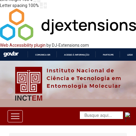
Letter spacing
100
%
Web Accessibility plugin
by DJ-Extensions.com
COMUNICA BR
ACESSO À INFORMAÇÃO
PARTICIPE
LEGISL
IR
PARA
O
CONTEÚDO