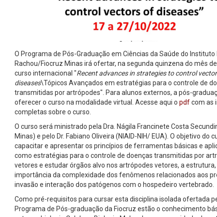
O Programa de Pós-Graduação em Ciências da Saúde do Instituto
Rachou/Fiocruz Minas irá ofertar, na segunda quinzena do mês de
curso internacional "
Recent advances in strategies to control vecto
diseases
\Tópicos Avançados em estratégias para o controle de d
transmitidas por artrópodes". Para alunos externos, a pós-graduaç
oferecer o curso na modalidade virtual. Acesse aqui o
pdf
com as 
completas sobre o curso.
O curso será ministrado pela Dra. Nágila Francinete Costa Secundi
Minas) e pelo Dr. Fabiano Oliveira (NIAID-NIH/ EUA). O objetivo do c
capacitar e apresentar os princípios de ferramentas básicas e apl
como estratégias para o controle de doenças transmitidas por ar
vetores e estudar órgãos alvo nos artrópodes vetores, a estrutura,
importância da complexidade dos fenômenos relacionados aos p
invasão e interação dos patógenos com o hospedeiro vertebrado.
Como pré-requisitos para cursar esta disciplina isolada ofertada p
Programa de Pós-graduação da Fiocruz estão o conhecimento bás