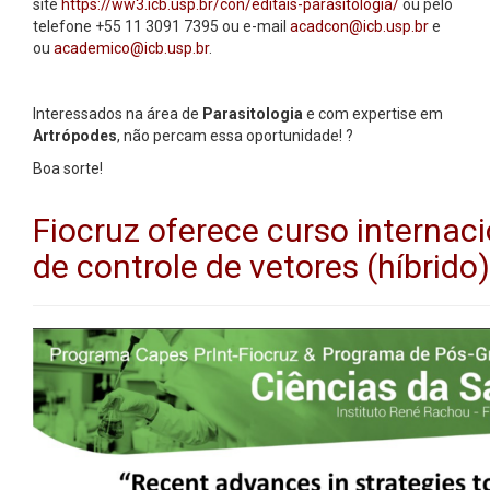
site
https://ww3.icb.usp.br/con/editais-parasitologia/
ou pelo
telefone +55 11 3091 7395 ou e-mail
acadcon@icb.usp.br
e
ou
academico@icb.usp.br
.
Interessados na área de
Parasitologia
e com expertise em
Artrópodes
, não percam essa oportunidade!
?️
Boa sorte!
Fiocruz oferece curso internac
de controle de vetores (híbrido)