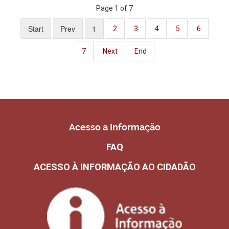
Page 1 of 7
Start
Prev
1
2
3
4
5
6
7
Next
End
Acesso a Informação
FAQ
ACESSO À INFORMAÇÃO AO CIDADÃO