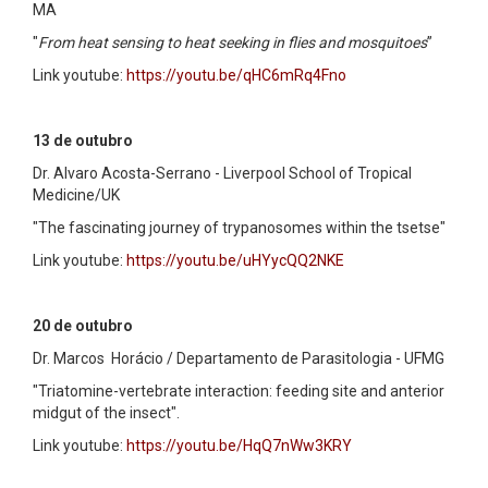
MA
"
From heat sensing to heat seeking in flies and mosquitoes
”
Link youtube:
https://youtu.be/qHC6mRq4Fno
13 de outubro
Dr. Alvaro Acosta-Serrano - Liverpool School of Tropical
Medicine/UK
"The fascinating journey of trypanosomes within the tsetse"
Link youtube:
https://youtu.be/uHYycQQ2NKE
20 de outubro
Dr. Marcos Horácio / Departamento de Parasitologia - UFMG
"Triatomine-vertebrate interaction: feeding site and anterior
midgut of the insect".
Link youtube:
https://youtu.be/HqQ7nWw3KRY