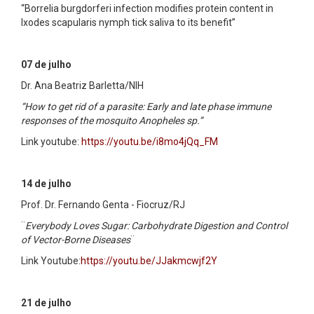
“Borrelia burgdorferi infection modifies protein content in
Ixodes scapularis nymph tick saliva to its benefit”
07 de julho
Dr. Ana Beatriz Barletta/NIH
“How to get rid of a parasite: Early and late phase immune
responses of the mosquito Anopheles sp.”
Link youtube:
https://youtu.be/i8mo4jQq_FM
14 de julho
Prof. Dr. Fernando Genta - Fiocruz/RJ
¨
Everybody Loves Sugar: Carbohydrate Digestion and Control
of Vector-Borne Diseases
¨
Link Youtube:
https://youtu.be/JJakmcwjf2Y
21 de julho