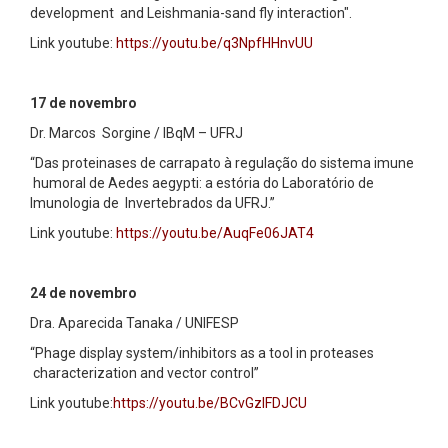
development and Leishmania-sand fly interaction".
Link youtube:
https://youtu.be/q3NpfHHnvUU
17 de novembro
Dr. Marcos Sorgine / IBqM – UFRJ
“Das proteinases de carrapato à regulação do sistema imune
humoral de Aedes aegypti: a estória do Laboratório de
Imunologia de Invertebrados da UFRJ.”
Link youtube:
https://youtu.be/AuqFe06JAT4
24 de novembro
Dra. Aparecida Tanaka / UNIFESP
“Phage display system/inhibitors as a tool in proteases
characterization and vector control”
Link youtube:
https://youtu.be/BCvGzIFDJCU