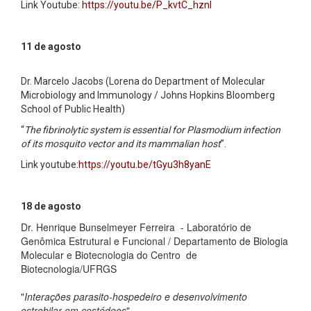
Link Youtube:
https://youtu.be/P_kvtC_hznI
11 de agosto
Dr. Marcelo Jacobs (Lorena do Department of Molecular
Microbiology and Immunology / Johns Hopkins Bloomberg
School of Public Health)
“
The fibrinolytic system is essential for Plasmodium infection
of its mosquito vector and its mammalian host
”.
Link youtube:
https://youtu.be/tGyu3h8yanE
18 de agosto
Dr. Henrique Bunselmeyer Ferreira - Laboratório de
Genômica Estrutural e Funcional / Departamento de Biologia
Molecular e Biotecnologia do Centro de
Biotecnologia/UFRGS
"
Interações parasito-hospedeiro e desenvolvimento
estrobilar em cestódeos
"