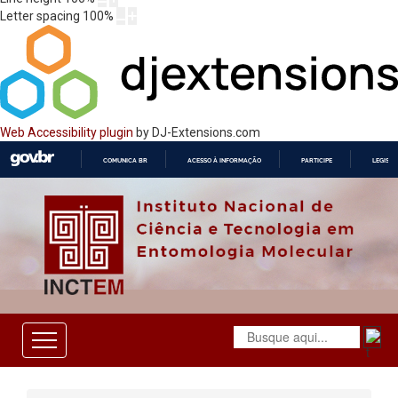
Letter spacing
100
%
Web Accessibility plugin
by DJ-Extensions.com
COMUNICA BR
ACESSO À INFORMAÇÃO
PARTICIPE
LEGISL
IR
PARA
O
CONTEÚDO