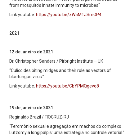
from mosquito’s innate immunity to microbes"
Link youtube:
https://youtu.be/zW5M1JSmGP4
2021
12 de janeiro de 2021
Dr. Christopher Sanders / Pirbright Institute – UK
“Culicoides biting midges and their role as vectors of
bluetongue virus.”
Link youtube:
https://youtu.be/CbYPMQgevq8
19 de janeiro de 2021
Reginaldo Brazil / FIOCRUZ-RJ
“Feromônio sexual e agregação em machos do complexo
Lutzomyia longipalpis: uma estratégia no controle vetorial.”