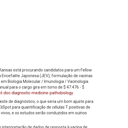
 Kansas está procurando candidatos para um Fellow
da Encefalite Japonesa (JEV), formulação de vacinas
 em Biologia Molecular / Imunologia / Vacinologia
anual para o cargo gira em torno de $ 47.476 - $
t-doc-diagnostic-medicine-pathobiology
este de diagnóstico, o que seria um bom ajuste para
iSpot para quantificação de células T positivas de
s vivos, e os estudos serão conduzidos em suínos
e interpretação de dados de resposta à vacina de