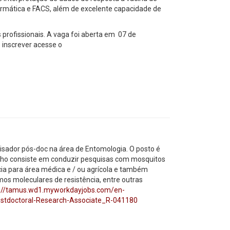
formática e FACS, além de excelente capacidade de
 profissionais. A vaga foi aberta em 07 de
 inscrever acesse o
sador pós-doc na área de Entomologia. O posto é
alho consiste em conduzir pesquisas com mosquitos
cia para área médica e / ou agrícola e também
mos moleculares de resistência, entre outras
s://tamus.wd1.myworkdayjobs.com/en-
ostdoctoral-Research-Associate_R-041180