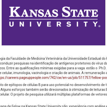
gia da Faculdade de Medicina Veterinária da Universidade Estadual do
conduzir pesquisas na identificação de antígenos protetores do vírus 
cos. Entre as qualificações mínimas exigidas para a vaga estão o Ph.D.
e celular, imunologia, vacinologia e criação de animais. A remuneração 
tps://careers.pageuppeople.com/742/cw/en-us/job/511757/fellow-pos
o de epítopos de células B para uso potencial no desenvolvimento de t
 Alguns esforços também serão direcionados à otimização de leituras El
elular. O projeto de pesquisa utilizará múltiplas plataformas de vetore
 vaga de Felow na Kansas State University são: experiência com análise 