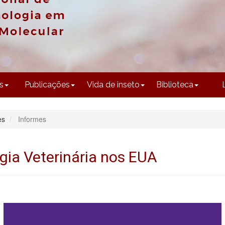
CONTEÚDO
s
Publicações
Vida de inseto
Biblioteca
es
Informes
ia Veterinária nos EUA