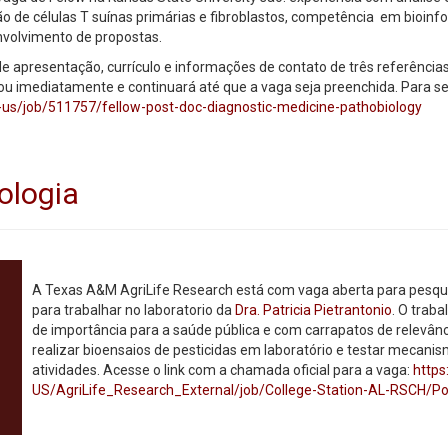
ão de células T suínas primárias e fibroblastos, competência em bioin
nvolvimento de propostas.
de apresentação, currículo e informações de contato de três referências
 imediatamente e continuará até que a vaga seja preenchida. Para se
us/job/511757/fellow-post-doc-diagnostic-medicine-pathobiology
ologia
A Texas A&M AgriLife Research está com vaga aberta para pesqui
para trabalhar no laboratorio da
Dra. Patricia Pietrantonio
. O trab
de importância para a saúde pública e com carrapatos de relevân
realizar bioensaios de pesticidas em laboratório e testar mecanis
atividades. Acesse o link com a chamada oficial para a vaga:
http
US/AgriLife_Research_External/job/College-Station-AL-RSCH/P