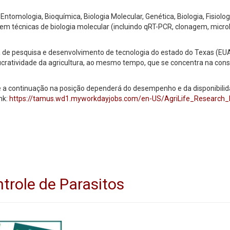
 Entomologia, Bioquímica, Biologia Molecular, Genética, Biologia, Fisio
 técnicas de biologia molecular (incluindo qRT-PCR, clonagem, microbi
 de pesquisa e desenvolvimento de tecnologia do estado do Texas (EUA)
e lucratividade da agricultura, ao mesmo tempo, que se concentra na con
e a continuação na posição dependerá do desempenho e da disponibilida
nk:
https://tamus.wd1.myworkdayjobs.com/en-US/AgriLife_Research_Ex
trole de Parasitos