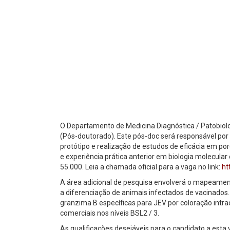
O Departamento de Medicina Diagnóstica / Patobiolo
(Pós-doutorado). Este pós-doc será responsável por 
protótipo e realização de estudos de eficácia em por
e experiência prática anterior em biologia molecular 
55.000. Leia a chamada oficial para a vaga no link:
ht
A área adicional de pesquisa envolverá o mapeament
a diferenciação de animais infectados de vacinados.
granzima B específicas para JEV por coloração intrac
comerciais nos níveis BSL2 / 3.
As qualificações desejáveis para o candidato a esta