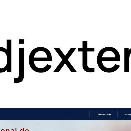
COMUNICA BR
ACESS
IR
PARA
O