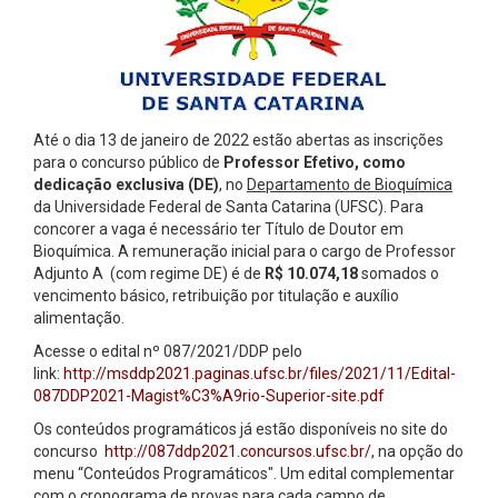
Até o dia 13 de janeiro de 2022 estão abertas as inscrições
para o concurso público de
Professor Efetivo, como
dedicação exclusiva (DE)
, no
Departamento de Bioquímica
da Universidade Federal de Santa Catarina (UFSC). Para
concorer a vaga é necessário ter Título de Doutor em
Bioquímica. A remuneração inicial para o cargo de Professor
Adjunto A (com regime DE) é de
R$ 10.074,18
somados o
vencimento básico, retribuição por titulação e auxílio
alimentação.
Acesse o edital nº 087/2021/DDP pelo
link:
http://msddp2021.paginas.ufsc.br/files/2021/11/Edital-
087DDP2021-Magist%C3%A9rio-Superior-site.pdf
Os conteúdos programáticos já estão disponíveis no site do
concurso
http://087ddp2021.concursos.ufsc.br/
, na opção do
menu “Conteúdos Programáticos". Um edital complementar
com o cronograma de provas para cada campo de