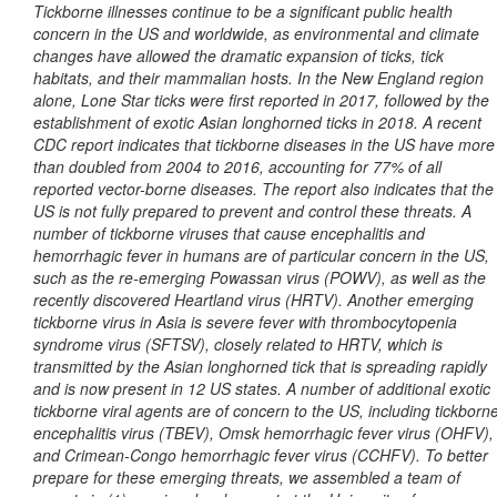
Tickborne illnesses continue to be a significant public health
concern in the US and worldwide, as environmental and climate
changes have allowed the dramatic expansion of ticks, tick
habitats, and their mammalian hosts. In the New England region
alone, Lone Star ticks were first reported in 2017, followed by the
establishment of exotic Asian longhorned ticks in 2018. A recent
CDC report indicates that tickborne diseases in the US have more
than doubled from 2004 to 2016, accounting for 77% of all
reported vector-borne diseases. The report also indicates that the
US is not fully prepared to prevent and control these threats. A
number of tickborne viruses that cause encephalitis and
hemorrhagic fever in humans are of particular concern in the US,
such as the re-emerging Powassan virus (POWV), as well as the
recently discovered Heartland virus (HRTV). Another emerging
tickborne virus in Asia is severe fever with thrombocytopenia
syndrome virus (SFTSV), closely related to HRTV, which is
transmitted by the Asian longhorned tick that is spreading rapidly
and is now present in 12 US states. A number of additional exotic
tickborne viral agents are of concern to the US, including tickborn
encephalitis virus (TBEV), Omsk hemorrhagic fever virus (OHFV),
and Crimean-Congo hemorrhagic fever virus (CCHFV). To better
prepare for these emerging threats, we assembled a team of