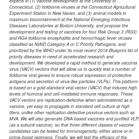
experts in (1) vaccine development at the University of
Connecticut, (2) tickborne viruses at the Connecticut Agricultural
Experiment Station in New Haven, and (3) animal models in
maximum biocontainment at the National Emerging Infectious
Diseases Laboratories at Boston University, and propose the
development and testing of vaccines for four Risk Group 3 (RG3)
and RG4 tickborne encephalitis and hemorrhagic fever viruses
classified as NIAID Category A or C Priority Pathogens, and
prioritized by the WHO under its most recent 2018 Blueprint list of
priority diseases in need of accelerated research and
development. We developed a rapid method to generate vaccinia
virus (VACV) vectors that will allow us to quickly test a number of
tickborne viral genes to ensure robust expression of protective
antigens and secretion of virus-like particles (VLPs). This platform
is based on a gold-standard viral vector (VACV) that induces high
levels of humoral and cell-mediated immune responses. These
VACV vectors are replication-defective when administered as a
vaccine, yet easy to propagate in standard cell culture at high
titers, unlike other replication-defective poxvirus vectors such as
MVA. We will also generate DNA-based vaccines and purified VLP
(as a subunit vaccine), so that three different classes of vaccine
candidates can be tested for immunogenicity, either alone or in
prime-boost regimens. Finally, we will test the efficacy of the