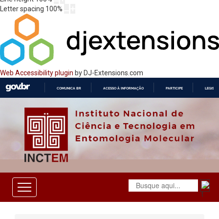
Letter spacing
100
%
Web Accessibility plugin
by DJ-Extensions.com
COMUNICA BR
ACESSO À INFORMAÇÃO
PARTICIPE
LEGISL
IR
PARA
O
CONTEÚDO