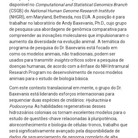
disponível no
Computational and Statistical Genomics Branch
(CSGB) do
National Human Genome Research Institute
(NHGRI), em Maryland, Bethesda, nos EUA. A posição é para
trabalhar no laboratório de Andy Baxevanis, Ph.D., cujo grupo
de pesquisa usa abordagens de genômica comparativa para
compreender as inovações moleculares que impulsionaram o
aumento da diversidade na evolução animal. A temática do
programa de pesquisa do Dr. Baxevanis está focado em
como os modelos animais, não tradicionais, podem ser
usados ​​para transmitir
insights
críticos sobre a pesquisa de
doenças humanas, de acordo com a ênfase do NIH Intramural
Research Program no desenvolvimento de novos modelos
animais para o estudo de biologia básica.
Com este contexto translacional em mente, o grupo do Dr.
Baxevanis está liderando esforços internacionais para
sequenciar duas espécies de cnidários:
Hydractinia
e
Podocoryna
. As habilidades regenerativas desses
hidrozoários coloniais os tornam excelentes modelos para o
estudo de questões-chave relacionadas à pluripotência,
aloreconhecimento e biologia de células-tronco, trabalho que
será significativamente avançado pela disponibilidade de
dados de sequenciamento de genoma completo de alta