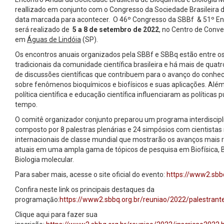
reallizado em conjunto com o Congresso da Sociedade Brasileira d
data marcada para acontecer. O 46º Congresso da SBBf & 51º E
será realizado de
5 a 8 de setembro de 2022
, no Centro de Conve
em
Águas de Lindóia
(SP).
Os encontros anuais organizados pela SBBf e SBBq estão entre o
tradicionais da comunidade científica brasileira e há mais de qu
de discussões científicas que contribuem para o avanço do conh
sobre fenômenos bioquímicos e biofísicos e suas aplicações. Além
política científica e educação científica influenciaram as políticas 
tempo.
O comitê organizador conjunto preparou um programa interdiscip
composto por 8 palestras plenárias e 24 simpósios com cientistas 
internacionais de classe mundial que mostrarão os avanços mais r
atuais em uma ampla gama de tópicos de pesquisa em Biofísica, Bi
Biologia molecular.
Para saber mais, acesse o site oficial do evento:
https://www2.sbb
Confira neste link os principais destaques da
programaçāo:
https://www2.sbbq.org.br/reuniao/2022/palestrant
Clique aqui para fazer sua