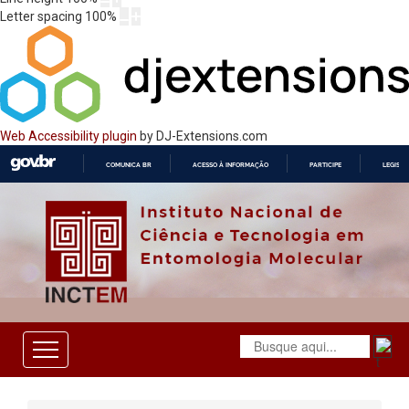
Letter spacing
100
%
Web Accessibility plugin
by DJ-Extensions.com
COMUNICA BR
ACESSO À INFORMAÇÃO
PARTICIPE
LEGISL
IR
PARA
O
CONTEÚDO