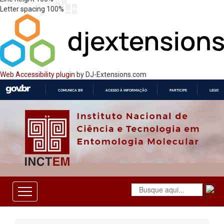
Letter spacing
100
%
Web Accessibility plugin
by DJ-Extensions.com
COMUNICA BR
ACESSO À INFORMAÇÃO
PARTICIPE
LEGISL
IR
PARA
O
CONTEÚDO