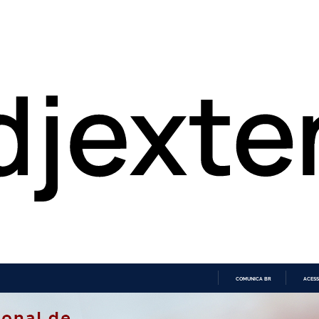
COMUNICA BR
ACESS
IR
PARA
O