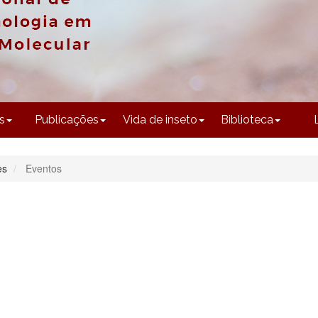
CONTEÚDO
s
Publicações
Vida de inseto
Biblioteca
es
Eventos