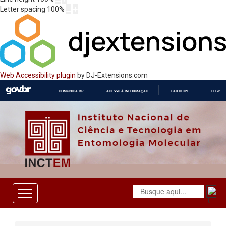
Letter spacing
100
%
Web Accessibility plugin
by DJ-Extensions.com
COMUNICA BR
ACESSO À INFORMAÇÃO
PARTICIPE
LEGISL
IR
PARA
O
CONTEÚDO