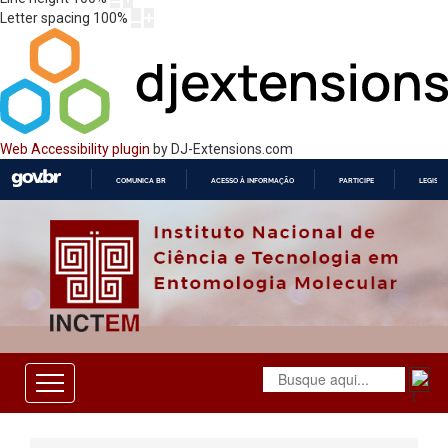
Letter spacing
100
%
Web Accessibility plugin
by DJ-Extensions.com
COMUNICA BR
ACESSO À INFORMAÇÃO
PARTICIPE
LEGISL
IR
PARA
O
CONTEÚDO