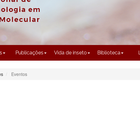
CONTEÚDO
s
Publicações
Vida de inseto
Biblioteca
es
Eventos