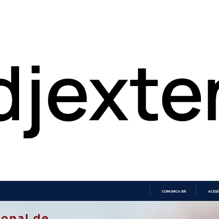
COMUNICA BR
ACESS
IR
PARA
O