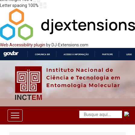
Letter spacing
100
%
Web Accessibility plugin
by DJ-Extensions.com
COMUNICA BR
ACESSO À INFORMAÇÃO
PARTICIPE
LEGISL
IR
PARA
O
CONTEÚDO