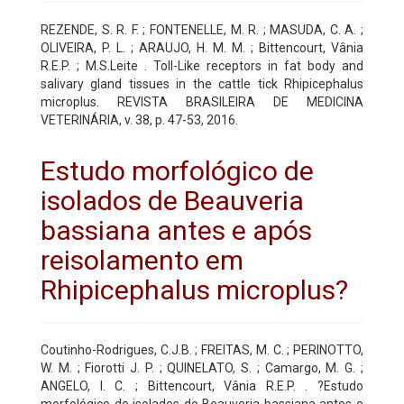
REZENDE, S. R. F. ; FONTENELLE, M. R. ; MASUDA, C. A. ;
OLIVEIRA, P. L. ; ARAUJO, H. M. M. ; Bittencourt, Vânia
R.E.P. ; M.S.Leite . Toll-Like receptors in fat body and
salivary gland tissues in the cattle tick Rhipicephalus
microplus. REVISTA BRASILEIRA DE MEDICINA
VETERINÁRIA, v. 38, p. 47-53, 2016.
Estudo morfológico de
isolados de Beauveria
bassiana antes e após
reisolamento em
Rhipicephalus microplus?
Coutinho-Rodrigues, C.J.B. ; FREITAS, M. C. ; PERINOTTO,
W. M. ; Fiorotti J. P. ; QUINELATO, S. ; Camargo, M. G. ;
ANGELO, I. C. ; Bittencourt, Vânia R.E.P. . ?Estudo
morfológico de isolados de Beauveria bassiana antes e