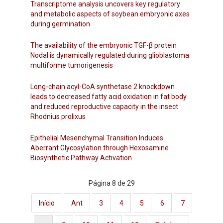
Transcriptome analysis uncovers key regulatory
and metabolic aspects of soybean embryonic axes
during germination
The availability of the embryonic TGF-β protein
Nodal is dynamically regulated during glioblastoma
multiforme tumorigenesis
Long-chain acyl-CoA synthetase 2 knockdown
leads to decreased fatty acid oxidation in fat body
and reduced reproductive capacity in the insect
Rhodnius prolixus
Epithelial Mesenchymal Transition Induces
Aberrant Glycosylation through Hexosamine
Biosynthetic Pathway Activation
Página 8 de 29
Início
Ant
3
4
5
6
7