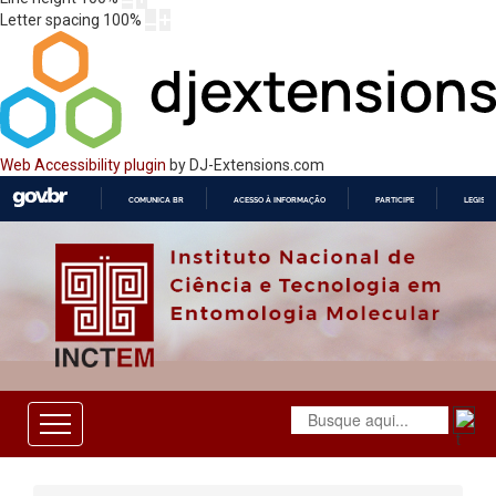
Letter spacing
100
%
Web Accessibility plugin
by DJ-Extensions.com
COMUNICA BR
ACESSO À INFORMAÇÃO
PARTICIPE
LEGISL
IR
PARA
O
CONTEÚDO