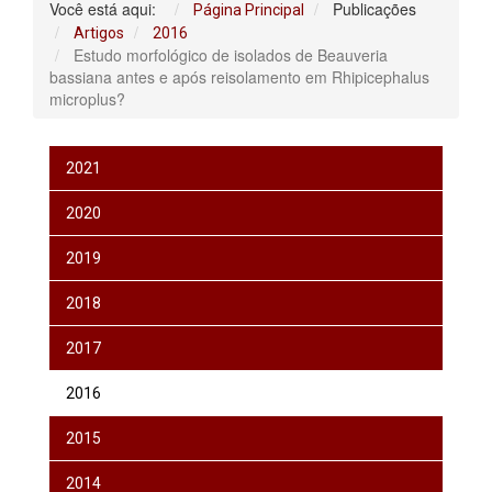
Você está aqui:
Publicações
Página Principal
Artigos
2016
Estudo morfológico de isolados de Beauveria
bassiana antes e após reisolamento em Rhipicephalus
microplus?
2021
2020
2019
2018
2017
2016
2015
2014