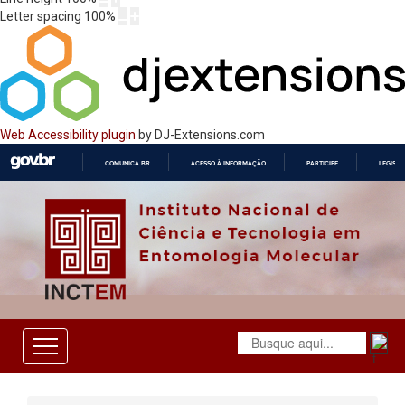
Letter spacing
100
%
Web Accessibility plugin
by DJ-Extensions.com
COMUNICA BR
ACESSO À INFORMAÇÃO
PARTICIPE
LEGISL
IR
PARA
O
CONTEÚDO