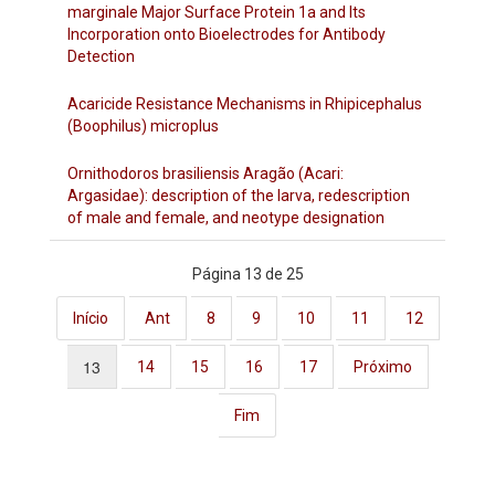
marginale Major Surface Protein 1a and Its
Incorporation onto Bioelectrodes for Antibody
Detection
Acaricide Resistance Mechanisms in Rhipicephalus
(Boophilus) microplus
Ornithodoros brasiliensis Aragão (Acari:
Argasidae): description of the larva, redescription
of male and female, and neotype designation
Página 13 de 25
Início
Ant
8
9
10
11
12
13
14
15
16
17
Próximo
Fim