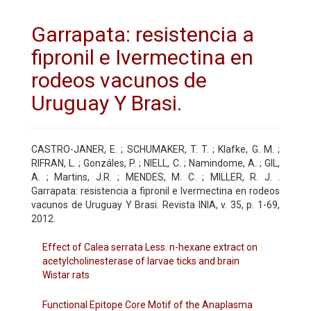
Garrapata: resistencia a
fipronil e Ivermectina en
rodeos vacunos de
Uruguay Y Brasi.
CASTRO-JANER, E. ; SCHUMAKER, T. T. ; Klafke, G. M. ;
RIFRAN, L. ; Gonzáles, P. ; NIELL, C. ; Namindome, A. ; GIL,
A. ; Martins, J.R. ; MENDES, M. C. ; MILLER, R. J. .
Garrapata: resistencia a fipronil e Ivermectina en rodeos
vacunos de Uruguay Y Brasi. Revista INIA, v. 35, p. 1-69,
2012.
Effect of Calea serrata Less. n-hexane extract on
acetylcholinesterase of larvae ticks and brain
Wistar rats
Functional Epitope Core Motif of the Anaplasma