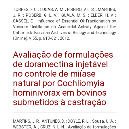
TORRES, F. C. ; LUCAS, A. M. ; RIBEIRO, V. L. S. ; MARTINS,
J. R. ; POSERB, G. L. V. ; GUALA, M. S. ; ELDER, H. V. ;
CASSEL, E. . Influence of Essential Oil Fractionation by
Vacuum Distillation on Acaricidal Activity Against the
Cattle Tick. Brazilian Archives of Biology and Technology
(Online), v. 55, p. 613-621, 2012.
Avaliação de formulações
de doramectina injetável
no controle de miíase
natural por Cochliomyia
hominivorax em bovinos
submetidos à castração
MARTINS, J. R.; ANTUNES, D. ; DOYLE, R. L. ; Souza, U. A. ;
WEBSTER, A. ; CRUZ, N. L. N. . Avaliação de formulações