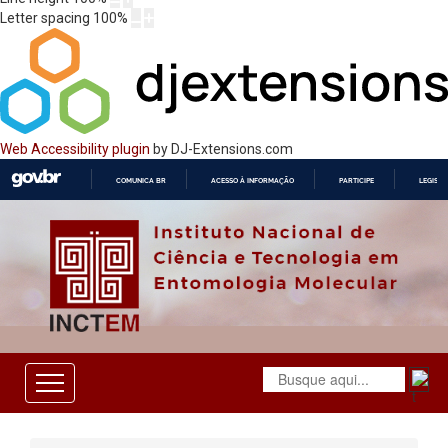
Letter spacing
100
%
Web Accessibility plugin
by DJ-Extensions.com
COMUNICA BR
ACESSO À INFORMAÇÃO
PARTICIPE
LEGISL
IR
PARA
O
CONTEÚDO