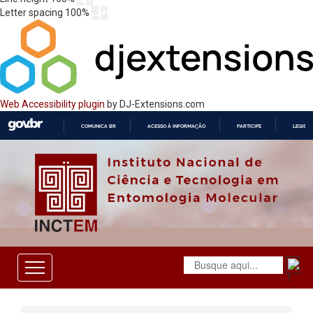
Letter spacing
100
%
Web Accessibility plugin
by DJ-Extensions.com
COMUNICA BR
ACESSO À INFORMAÇÃO
PARTICIPE
LEGISL
IR
PARA
O
CONTEÚDO