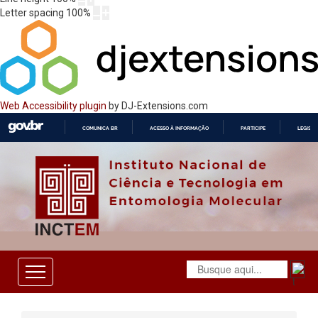
Letter spacing
100
%
Web Accessibility plugin
by DJ-Extensions.com
COMUNICA BR
ACESSO À INFORMAÇÃO
PARTICIPE
LEGISL
IR
PARA
O
CONTEÚDO