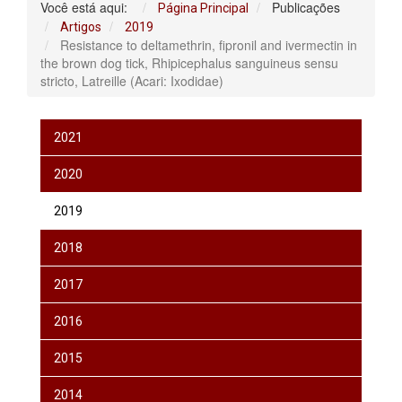
Você está aqui:
Publicações
Página Principal
Artigos
2019
Resistance to deltamethrin, fipronil and ivermectin in
the brown dog tick, Rhipicephalus sanguineus sensu
stricto, Latreille (Acari: Ixodidae)
2021
2020
2019
2018
2017
2016
2015
2014