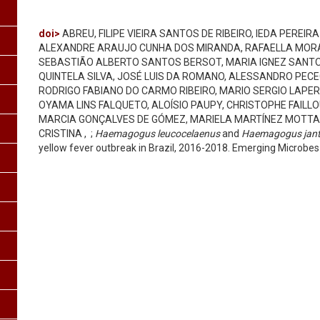
doi>
ABREU, FILIPE VIEIRA SANTOS DE RIBEIRO, IEDA PEREIR
ALEXANDRE ARAUJO CUNHA DOS MIRANDA, RAFAELLA MORAE
SEBASTIÃO ALBERTO SANTOS BERSOT, MARIA IGNEZ SANTO
QUINTELA SILVA, JOSÉ LUIS DA ROMANO, ALESSANDRO PEC
RODRIGO FABIANO DO CARMO RIBEIRO, MARIO SERGIO LAPE
OYAMA LINS FALQUETO, ALOÍSIO PAUPY, CHRISTOPHE FAILL
MARCIA GONÇALVES DE GÓMEZ, MARIELA MARTÍNEZ MOTTA
CRISTINA ,
;
Haemagogus leucocelaenus
and
Haemagogus jan
yellow fever outbreak in Brazil, 2016-2018. Emerging Microbes