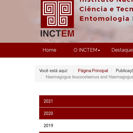
Home
O INCTEM
Destaque
Você está aqui:
Publicaç
Página Principal
Haemagogus leucocelaenus and Haemagogus jan
2021
2020
2019