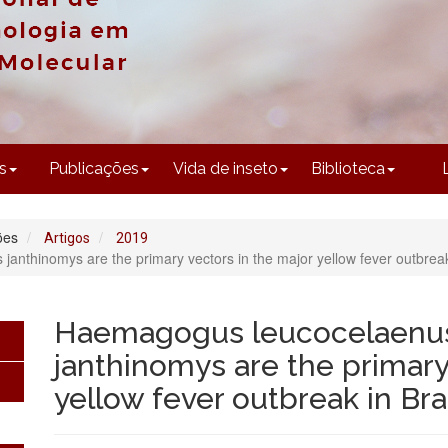
CONTEÚDO
s
Publicações
Vida de inseto
Biblioteca
ões
Artigos
2019
thinomys are the primary vectors in the major yellow fever outbreak
Haemagogus leucocelaenu
janthinomys are the primary
yellow fever outbreak in Bra