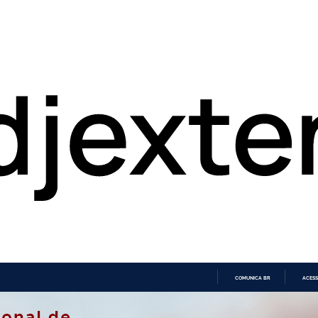
COMUNICA BR
ACESS
IR
PARA
O