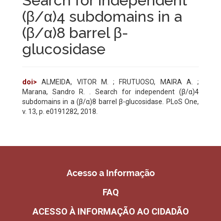
Search for independent
(β/α)4 subdomains in a
(β/α)8 barrel β-
glucosidase
doi>
ALMEIDA, VITOR M. ; FRUTUOSO, MAIRA A. ;
Marana, Sandro R. . Search for independent (β/α)4
subdomains in a (β/α)8 barrel β-glucosidase. PLoS One,
v. 13, p. e0191282, 2018.
Acesso a Informação
FAQ
ACESSO À INFORMAÇÃO AO CIDADÃO