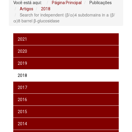
Você está aqui:
Publicações
Página Principal
Artigos
2018
Search for independent (β/α)4 subdomains in a (β/
α)8 barrel β-glucosidase
2021
2020
2019
2018
2017
2016
2015
2014