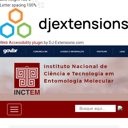
Letter spacing
100
%
Web Accessibility plugin
by DJ-Extensions.com
COMUNICA BR
ACESSO À INFORMAÇÃO
PARTICIPE
LEGISL
IR
PARA
O
CONTEÚDO