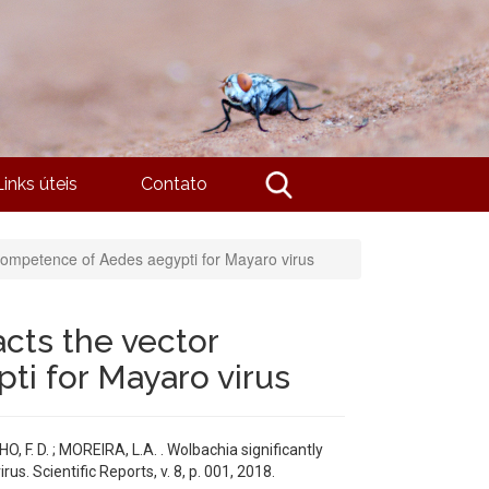
Links úteis
Contato
 competence of Aedes aegypti for Mayaro virus
acts the vector
i for Mayaro virus
O, F. D. ; MOREIRA, L.A. . Wolbachia significantly
. Scientific Reports, v. 8, p. 001, 2018.