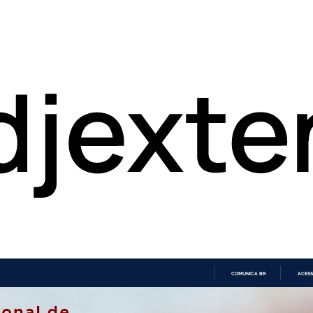
COMUNICA BR
ACESS
IR
PARA
O