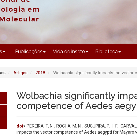
CONTEÚDO
s
Publicações
Vida de inseto
Biblioteca
ões
Wolbachia significantly impacts the vector
Artigos
2018
Wolbachia significantly imp
competence of Aedes aegypt
doi
> PEREIRA, T. N. ; ROCHA, M. N. ; SUCUPIRA, P. H. F. ; CARVALH
impacts the vector competence of Aedes aegypti for Mayaro virus