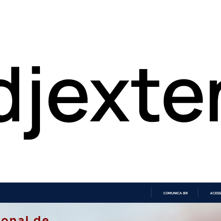
COMUNICA BR
ACESS
IR
PARA
O