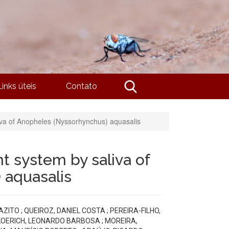
Links úteis
Contato
liva of Anopheles (Nyssorhynchus) aquasalis
t system by saliva of
 aquasalis
ZITO ; QUEIROZ, DANIEL COSTA ; PEREIRA-FILHO,
 KOERICH, LEONARDO BARBOSA ; MOREIRA,