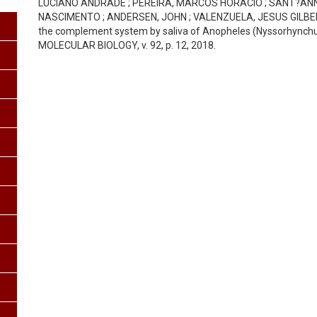
LUCIANO ANDRADE ; PEREIRA, MARCOS HORÁCIO ; SANT?ANN
NASCIMENTO ; ANDERSEN, JOHN ; VALENZUELA, JESUS GILBERTO
the complement system by saliva of Anopheles (Nyssorhync
MOLECULAR BIOLOGY, v. 92, p. 12, 2018.