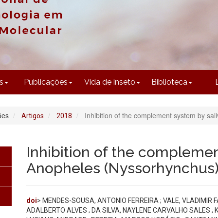
CONTEÚDO
s
Publicações
Vida de inseto
Biblioteca
ões
Inhibition of the complement system by sa
Artigos
2018
Inhibition of the complemen
Anopheles (Nyssorhynchus)
doi
> MENDES-SOUSA, ANTONIO FERREIRA ; VALE, VLADIMIR FA
ADALBERTO ALVES ; DA SILVA, NAYLENE CARVALHO SALES ;