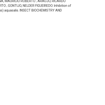
A, MAURÍCIO ROBERTO ; ARAÚJO, RICARDO
 ; GONTIJO, NELDER FIGUEIREDO. Inhibition of
hus) aquasalis. INSECT BIOCHEMISTRY AND