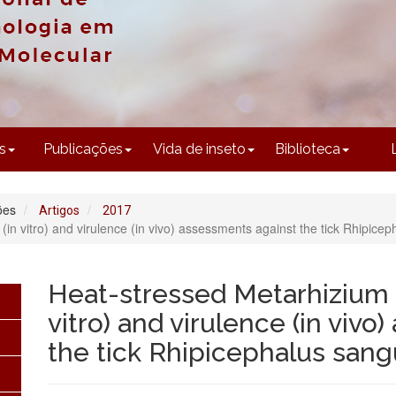
CONTEÚDO
s
Publicações
Vida de inseto
Biblioteca
ões
Artigos
2017
 (in vitro) and virulence (in vivo) assessments against the tick Rhipice
Heat-stressed Metarhizium an
vitro) and virulence (in viv
the tick Rhipicephalus san