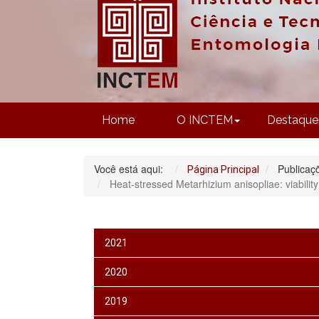
Home
O INCTEM
Destaque
Você está aqui:
Publicaç
Página Principal
Heat-stressed Metarhizium anisopliae: viability
2021
2020
2019