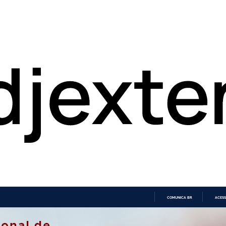
COMUNICA BR
ACESS
IR
PARA
O