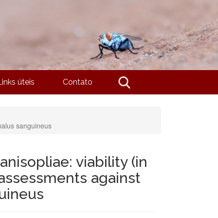
Links úteis
Contato
phalus sanguineus
isopliae: viability (in
o) assessments against
guineus