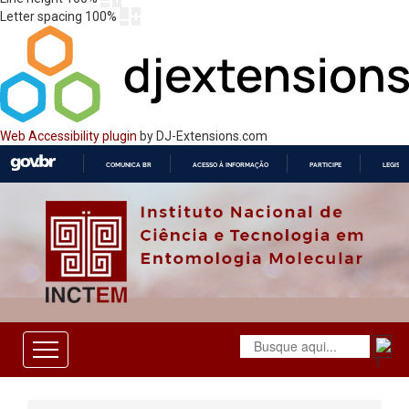
Letter spacing
100
%
Web Accessibility plugin
by DJ-Extensions.com
COMUNICA BR
ACESSO À INFORMAÇÃO
PARTICIPE
LEGISL
IR
PARA
O
CONTEÚDO