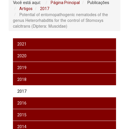
Você está aqui:
Publicações
Página Principal
Artigos
2017
Potential of entomopathogenic nematodes of the
genus Heterorhabditis for the control of Stomoxys
calcitrans (Diptera: Muscidae)
2021
2020
2019
2018
2017
2016
2015
2014