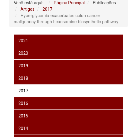
Você está aqui:
Publicações
Página Principal
Artigos
2017
Hyperglycemia exacerbates colon cancer
malignancy through hexosamine biosynthetic pathway
2021
2020
2019
2018
2017
2016
2015
2014