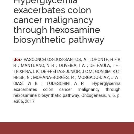
Hyperglycemia
exacerbates colon
cancer malignancy
through hexosamine
biosynthetic pathway
doi
> VASCONCELOS-DOS-SANTOS, A ; LOPONTE, H F B
R ; MANTUANO, N R ; OLIVEIRA, I A ; DE PAULA, I F ;
TEIXEIRA, L K ; DE-FREITAS-JUNIOR, J C M ; GONDIM, K C ;
HEISE, N ; MOHANA-BORGES, R ; MORGADO-DÍAZ, J A ;
DIAS, W B ; TODESCHINI, A R . Hyperglycemia
exacerbates colon cancer malignancy through
hexosamine biosynthetic pathway. Oncogenesis, v. 6, p.
e306, 2017.