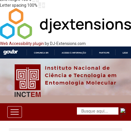
Letter spacing
100
%
Web Accessibility plugin
by DJ-Extensions.com
COMUNICA BR
ACESSO À INFORMAÇÃO
PARTICIPE
LEGISL
IR
PARA
O
CONTEÚDO