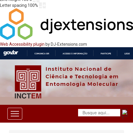
Letter spacing
100
%
Web Accessibility plugin
by DJ-Extensions.com
COMUNICA BR
ACESSO À INFORMAÇÃO
PARTICIPE
LEGISL
IR
PARA
O
CONTEÚDO