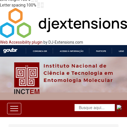
Letter spacing
100
%
Web Accessibility plugin
by DJ-Extensions.com
COMUNICA BR
ACESSO À INFORMAÇÃO
PARTICIPE
LEGISL
IR
PARA
O
CONTEÚDO