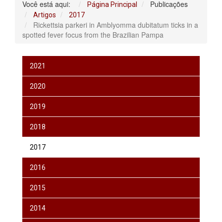
Você está aqui:
Publicações
Página Principal
Artigos
2017
Rickettsia parkeri in Amblyomma dubitatum ticks in a
spotted fever focus from the Brazilian Pampa
2021
2020
2019
2018
2017
2016
2015
2014