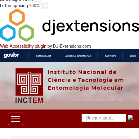
Letter spacing
100
%
Web Accessibility plugin
by DJ-Extensions.com
COMUNICA BR
ACESSO À INFORMAÇÃO
PARTICIPE
LEGISL
IR
PARA
O
CONTEÚDO