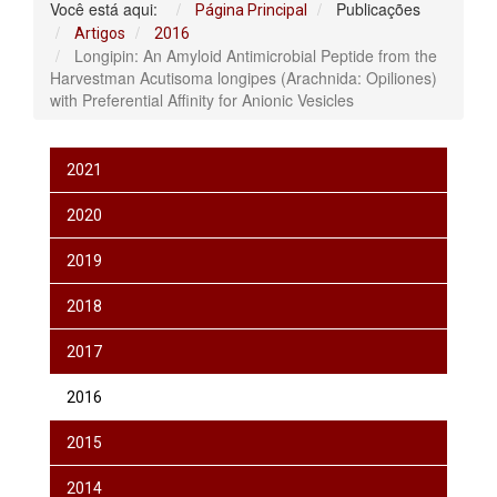
Você está aqui:
Publicações
Página Principal
Artigos
2016
Longipin: An Amyloid Antimicrobial Peptide from the
Harvestman Acutisoma longipes (Arachnida: Opiliones)
with Preferential Affinity for Anionic Vesicles
2021
2020
2019
2018
2017
2016
2015
2014