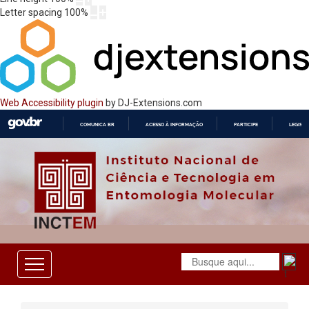
Letter spacing
100
%
Web Accessibility plugin
by DJ-Extensions.com
COMUNICA BR
ACESSO À INFORMAÇÃO
PARTICIPE
LEGISL
IR
PARA
O
CONTEÚDO