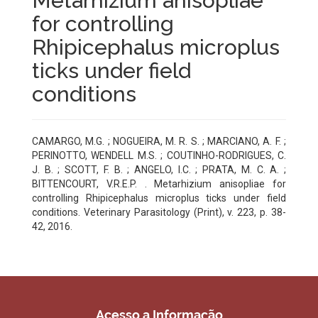
Metarhizium anisopliae
for controlling
Rhipicephalus microplus
ticks under field
conditions
CAMARGO, M.G. ; NOGUEIRA, M. R. S. ; MARCIANO, A. F. ;
PERINOTTO, WENDELL M.S. ; COUTINHO-RODRIGUES, C.
J. B. ; SCOTT, F. B. ; ANGELO, I.C. ; PRATA, M. C. A. ;
BITTENCOURT, V.R.E.P. . Metarhizium anisopliae for
controlling Rhipicephalus microplus ticks under field
conditions. Veterinary Parasitology (Print), v. 223, p. 38-
42, 2016.
Acesso a Informação