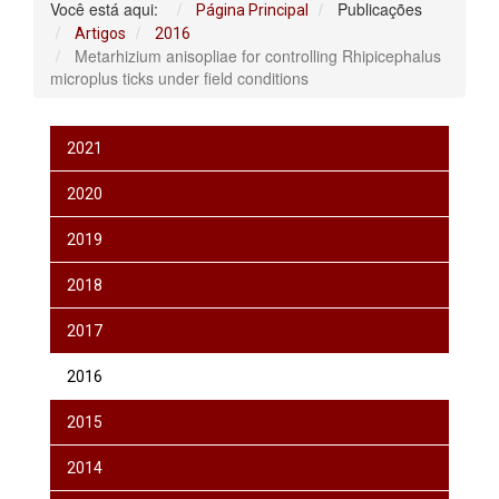
Você está aqui:
Publicações
Página Principal
Artigos
2016
Metarhizium anisopliae for controlling Rhipicephalus
microplus ticks under field conditions
2021
2020
2019
2018
2017
2016
2015
2014