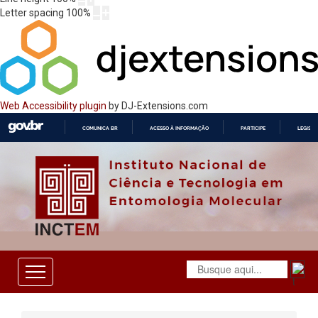
Letter spacing
100
%
Web Accessibility plugin
by DJ-Extensions.com
COMUNICA BR
ACESSO À INFORMAÇÃO
PARTICIPE
LEGISL
IR
PARA
O
CONTEÚDO