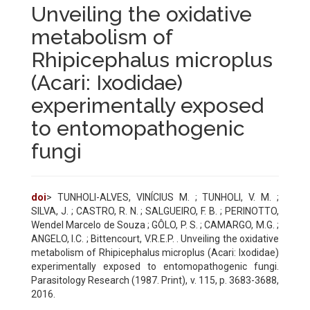
Unveiling the oxidative
metabolism of
Rhipicephalus microplus
(Acari: Ixodidae)
experimentally exposed
to entomopathogenic
fungi
doi
> TUNHOLI-ALVES, VINÍCIUS M. ; TUNHOLI, V. M. ;
SILVA, J. ; CASTRO, R. N. ; SALGUEIRO, F. B. ; PERINOTTO,
Wendel Marcelo de Souza ; GÔLO, P. S. ; CAMARGO, M.G. ;
ANGELO, I.C. ; Bittencourt, V.R.E.P. . Unveiling the oxidative
metabolism of Rhipicephalus microplus (Acari: Ixodidae)
experimentally exposed to entomopathogenic fungi.
Parasitology Research (1987. Print), v. 115, p. 3683-3688,
2016.