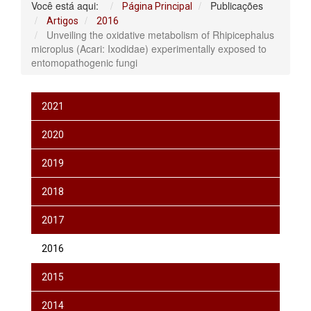
Você está aqui:
Publicações
Página Principal
Artigos
2016
Unveiling the oxidative metabolism of Rhipicephalus
microplus (Acari: Ixodidae) experimentally exposed to
entomopathogenic fungi
2021
2020
2019
2018
2017
2016
2015
2014