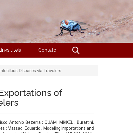
Links úteis
Contato
Infectious Diseases via Travelers
Exportations of
elers
sco Antonio Bezerra ; QUAM, MIKKEL ; Burattini,
ies ; Massad, Eduardo . Modeling Importations and