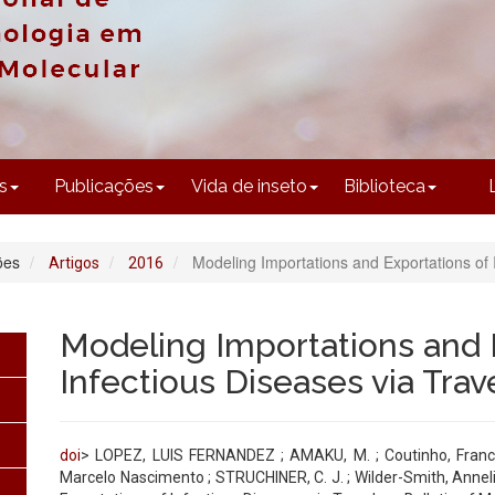
CONTEÚDO
s
Publicações
Vida de inseto
Biblioteca
ões
Modeling Importations and Exportations of 
Artigos
2016
Modeling Importations and 
Infectious Diseases via Trav
doi
> LOPEZ, LUIS FERNANDEZ ; AMAKU, M. ; Coutinho, Franci
Marcelo Nascimento ; STRUCHINER, C. J. ; Wilder-Smith, Annel