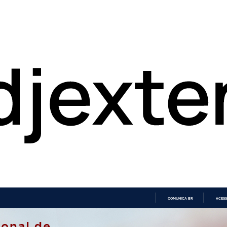
COMUNICA BR
ACESS
IR
PARA
O