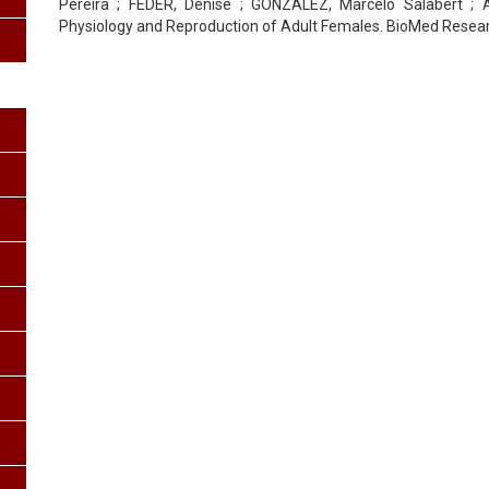
Pereira ; FEDER, Denise ; GONZALEZ, Marcelo Salabert ; A
Physiology and Reproduction of Adult Females. BioMed Research 