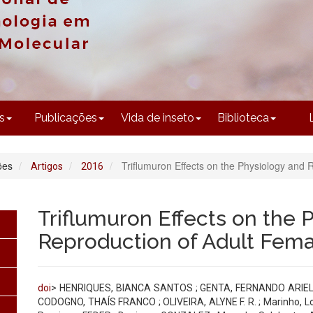
CONTEÚDO
s
Publicações
Vida de inseto
Biblioteca
ões
Triflumuron Effects on the Physiology and 
Artigos
2016
Triflumuron Effects on the 
Reproduction of Adult Fema
doi
> HENRIQUES, BIANCA SANTOS ; GENTA, FERNANDO ARIEL ; M
CODOGNO, THAÍS FRANCO ; OLIVEIRA, ALYNE F. R. ; Marinho, Lo