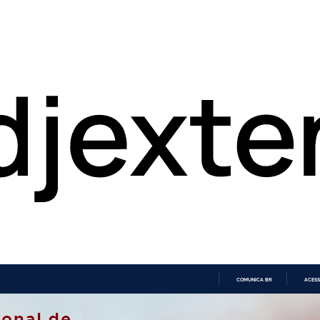
COMUNICA BR
ACESS
IR
PARA
O