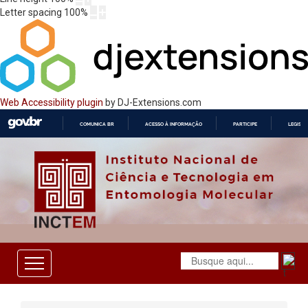
Letter spacing
100
%
Web Accessibility plugin
by DJ-Extensions.com
COMUNICA BR
ACESSO À INFORMAÇÃO
PARTICIPE
LEGISL
IR
PARA
O
CONTEÚDO