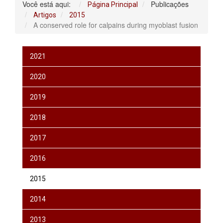
Você está aqui:
Publicações
Página Principal
Artigos
2015
A conserved role for calpains during myoblast fusion
2021
2020
2019
2018
2017
2016
2015
2014
2013