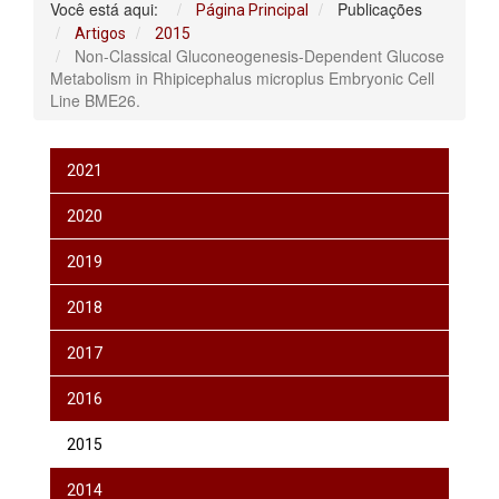
Você está aqui:
Publicações
Página Principal
Artigos
2015
Non-Classical Gluconeogenesis-Dependent Glucose
Metabolism in Rhipicephalus microplus Embryonic Cell
Line BME26.
2021
2020
2019
2018
2017
2016
2015
2014