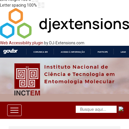
Letter spacing
100
%
Web Accessibility plugin
by DJ-Extensions.com
COMUNICA BR
ACESSO À INFORMAÇÃO
PARTICIPE
LEGISL
IR
PARA
O
CONTEÚDO