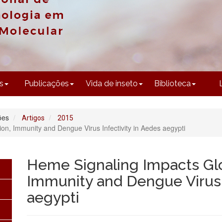
CONTEÚDO
s
Publicações
Vida de inseto
Biblioteca
ões
Artigos
2015
n, Immunity and Dengue Virus Infectivity in Aedes aegypti
Heme Signaling Impacts Gl
Immunity and Dengue Virus I
aegypti