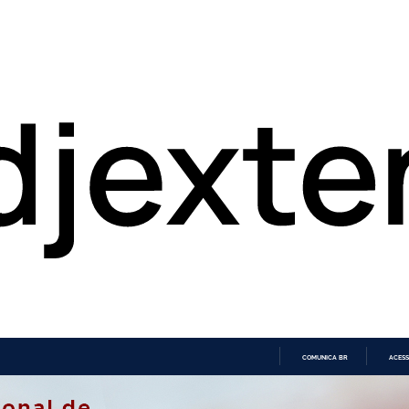
COMUNICA BR
ACESS
IR
PARA
O