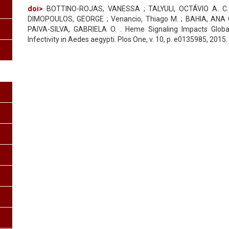
doi>
BOTTINO-ROJAS, VANESSA ; TALYULI, OCTÁVIO A. C.
DIMOPOULOS, GEORGE ; Venancio, Thiago M. ; BAHIA, ANA C
PAIVA-SILVA, GABRIELA O. . Heme Signaling Impacts Glob
Infectivity in Aedes aegypti. Plos One, v. 10, p. e0135985, 2015.