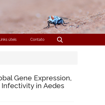
Links úteis
Contato
obal Gene Expression,
nfectivity in Aedes