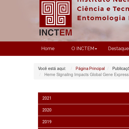
Home
O INCTEM
Destaque
Você está aqui:
Publicaç
Página Principal
Heme Signaling Impacts Global Gene Expressio
2021
2020
2019