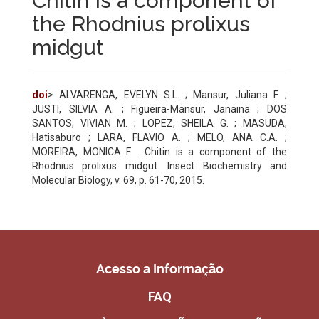
Chitin is a component of
the Rhodnius prolixus
midgut
doi
> ALVARENGA, EVELYN S.L. ; Mansur, Juliana F. ;
JUSTI, SILVIA A. ; Figueira-Mansur, Janaina ; DOS
SANTOS, VIVIAN M. ; LOPEZ, SHEILA G. ; MASUDA,
Hatisaburo ; LARA, FLAVIO A. ; MELO, ANA C.A. ;
MOREIRA, MONICA F. . Chitin is a component of the
Rhodnius prolixus midgut. Insect Biochemistry and
Molecular Biology, v. 69, p. 61-70, 2015.
Acesso a Informação
FAQ