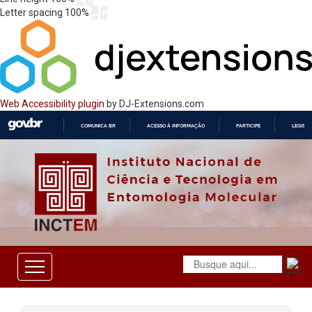
Letter spacing
100
%
Web Accessibility plugin
by DJ-Extensions.com
COMUNICA BR
ACESSO À INFORMAÇÃO
PARTICIPE
LEGISL
IR
PARA
O
CONTEÚDO