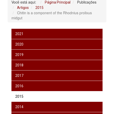
Você está aqui:
Publicações
Página Principal
Artigos
2015
Chitin is a component of the Rhodnius prolixus
midgut
2021
2020
2019
2018
2017
2016
2015
2014