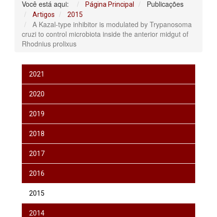
Você está aqui:
Publicações
Página Principal
Artigos
2015
A Kazal-type inhibitor is modulated by Trypanosoma
cruzi to control microbiota inside the anterior midgut of
Rhodnius prolixus
2021
2020
2019
2018
2017
2016
2015
2014