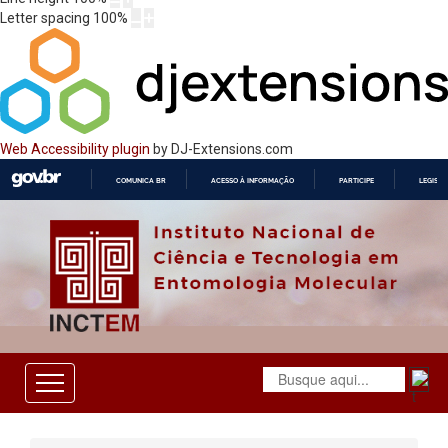
Letter spacing
100
%
Web Accessibility plugin
by DJ-Extensions.com
COMUNICA BR
ACESSO À INFORMAÇÃO
PARTICIPE
LEGISL
IR
PARA
O
CONTEÚDO