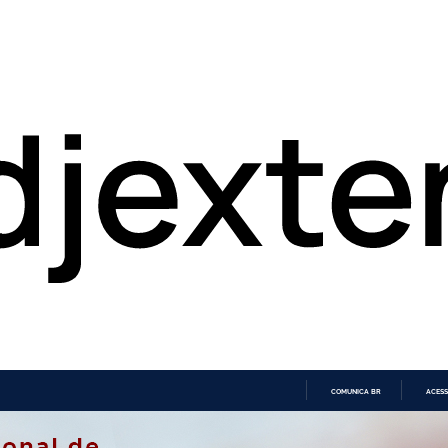
COMUNICA BR
ACESS
IR
PARA
O