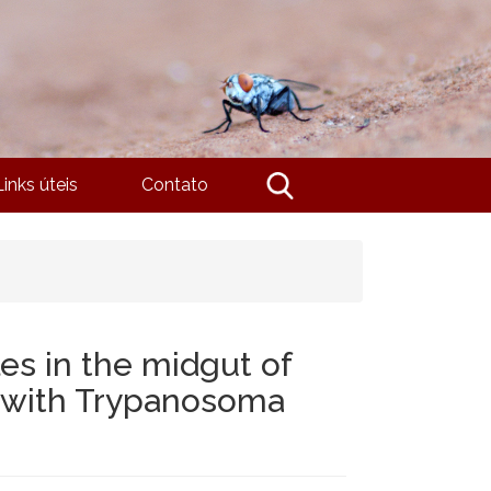
Links úteis
Contato
les in the midgut of
d with Trypanosoma