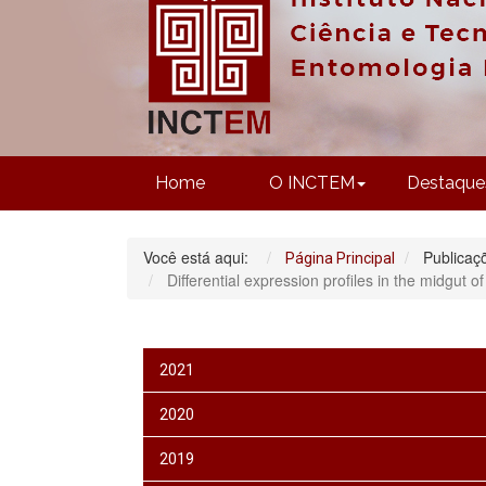
Home
O INCTEM
Destaque
Você está aqui:
Publicaç
Página Principal
Differential expression profiles in the midgut 
2021
2020
2019