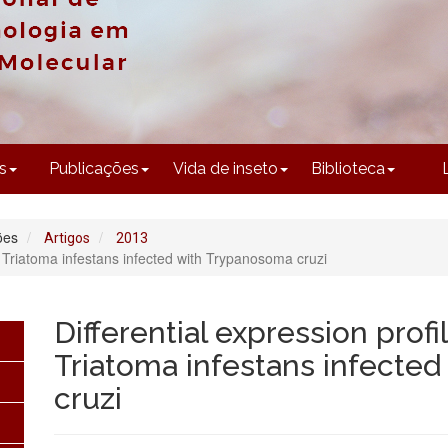
CONTEÚDO
s
Publicações
Vida de inseto
Biblioteca
ões
Artigos
2013
of Triatoma infestans infected with Trypanosoma cruzi
Differential expression profi
Triatoma infestans infecte
cruzi