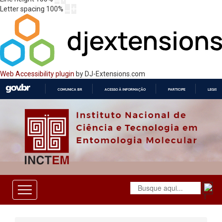
Letter spacing
100
%
Web Accessibility plugin
by DJ-Extensions.com
COMUNICA BR
ACESSO À INFORMAÇÃO
PARTICIPE
LEGISL
IR
PARA
O
CONTEÚDO