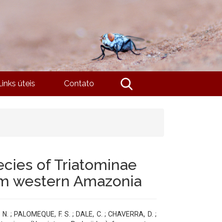
Links úteis
Contato
ecies of Triatominae
om western Amazonia
 ; PALOMEQUE, F. S. ; DALE, C. ; CHAVERRA, D. ;