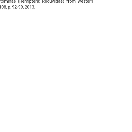
iatominae (Hemiptera: Reduviidae) from western
08, p. 92-99, 2013.