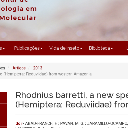
CONTEÚDO
s
Publicações
Vida de inseto
Biblioteca
ões
Artigos
2013
nae (Hemiptera: Reduviidae) from western Amazonia
Rhodnius barretti, a new sp
(Hemiptera: Reduviidae) fr
doi
> ABAD-FRANCH, F. ; PAVAN, M. G. ; JARAMILLO-OCAMPO, N.