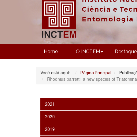
Home
O INCTEM
Destaque
Você está aqui:
Publicaç
Página Principal
Rhodnius barretti, a new species of Triatomi
2021
2020
2019