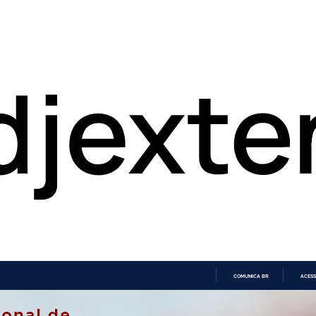
COMUNICA BR
ACESS
IR
PARA
O