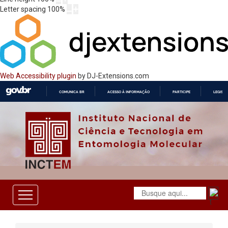
Letter spacing
100
%
Web Accessibility plugin
by DJ-Extensions.com
COMUNICA BR
ACESSO À INFORMAÇÃO
PARTICIPE
LEGISL
IR
PARA
O
CONTEÚDO