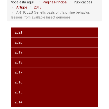
Você está aqui:
Publicações
Página Principal
Artigos
2013
ARTICLES Genetic basis of triatomine behavior:
lessons from available insect genomes
2021
2020
2019
2018
2017
2016
2015
2014