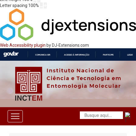
Letter spacing
100
%
Web Accessibility plugin
by DJ-Extensions.com
COMUNICA BR
ACESSO À INFORMAÇÃO
PARTICIPE
LEGISL
IR
PARA
O
CONTEÚDO