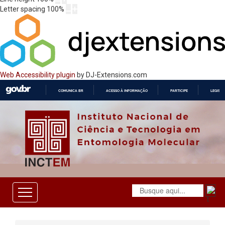
Letter spacing
100
%
Web Accessibility plugin
by DJ-Extensions.com
COMUNICA BR
ACESSO À INFORMAÇÃO
PARTICIPE
LEGISL
IR
PARA
O
CONTEÚDO