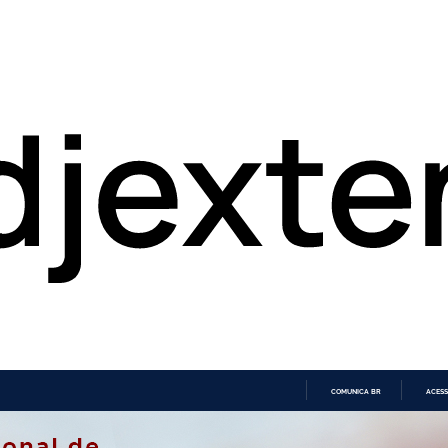
COMUNICA BR
ACESS
IR
PARA
O