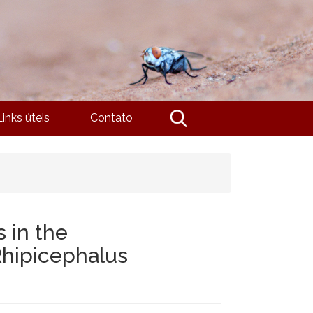
Links úteis
Contato
 in the
Rhipicephalus