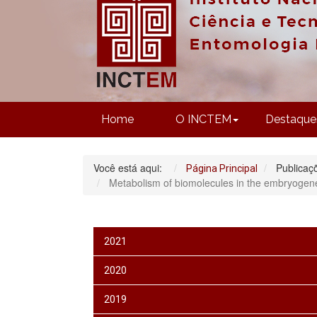
Home
O INCTEM
Destaque
Você está aqui:
Publicaç
Página Principal
Metabolism of biomolecules in the embryogenes
2021
2020
2019