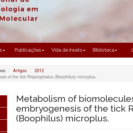
CONTEÚDO
s
Publicações
Vida de inseto
Biblioteca
ões
Artigos
2012
is of the tick Rhipicephalus (Boophilus) microplus.
Metabolism of biomolecules
embryogenesis of the tick 
(Boophilus) microplus.