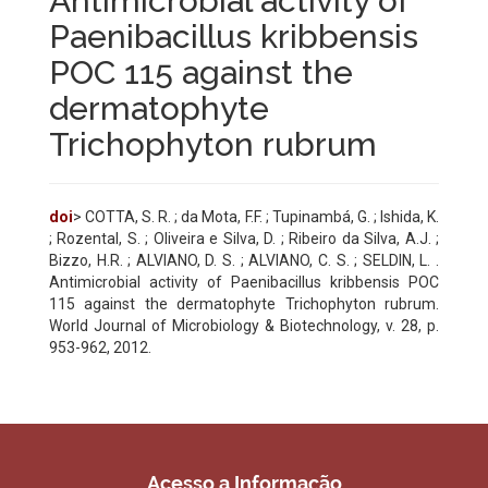
Antimicrobial activity of
Paenibacillus kribbensis
POC 115 against the
dermatophyte
Trichophyton rubrum
doi
> COTTA, S. R. ; da Mota, F.F. ; Tupinambá, G. ; Ishida, K.
; Rozental, S. ; Oliveira e Silva, D. ; Ribeiro da Silva, A.J. ;
Bizzo, H.R. ; ALVIANO, D. S. ; ALVIANO, C. S. ; SELDIN, L. .
Antimicrobial activity of Paenibacillus kribbensis POC
115 against the dermatophyte Trichophyton rubrum.
World Journal of Microbiology & Biotechnology, v. 28, p.
953-962, 2012.
Acesso a Informação