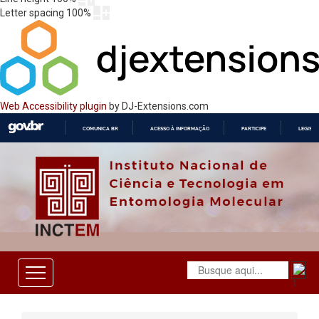
Letter spacing
100
%
Web Accessibility plugin
by DJ-Extensions.com
COMUNICA BR
ACESSO À INFORMAÇÃO
PARTICIPE
LEGISL
IR
PARA
O
CONTEÚDO