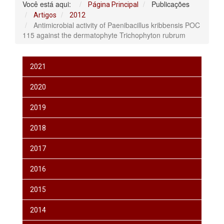
Você está aqui:
Publicações
Página Principal
Artigos
2012
Antimicrobial activity of Paenibacillus kribbensis POC
115 against the dermatophyte Trichophyton rubrum
2021
2020
2019
2018
2017
2016
2015
2014