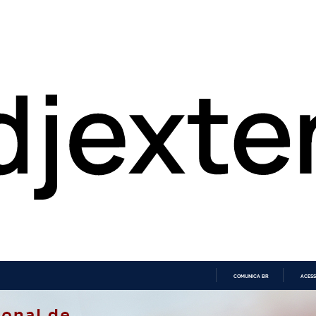
COMUNICA BR
ACESS
IR
PARA
O