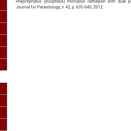
Rhipicephalus (Boophilus) microplus cathepsin with dual pep
Journal for Parasitology
, v. 42, p. 635-645, 2012.