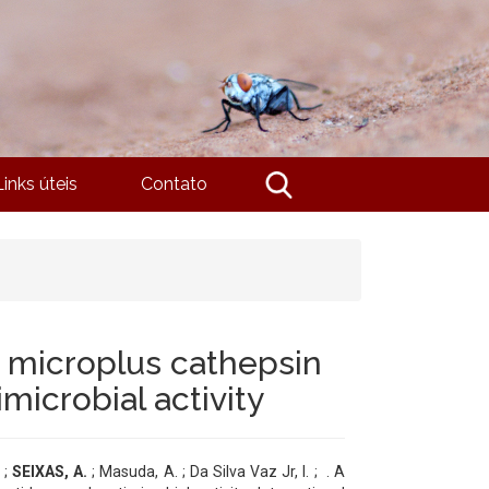
Links úteis
Contato
) microplus cathepsin
microbial activity
 ;
SEIXAS, A.
; Masuda, A. ; Da Silva Vaz Jr, I. ;
. A