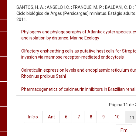
SANTOS, H. A. ; ANGELO, I.C. ; FRANQUE, M. P. ; BALDANI, C. D. ; T
Ciclo biológico de Argas (Persicargas) miniatus. Estágio adulto.
2011.
Phylogeny and phylogeography of Atlantic oyster species: evo
and isolation by distance. Marine Ecology
Olfactory ensheathing cells as putative host cells for Stre
invasion via mannose receptor-mediated endocytosis
Calreticulin expression levels and endoplasmic reticulum du
Rhodnius prolixus Stahl
Pharmacogenetics of calcineurin inhibitors in Brazilian renal
Página 11 de 
11
Início
Ant
6
7
8
9
10
Fim