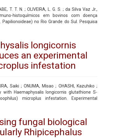
 T. T. N. ; OLIVEIRA, L. G. S. ; da Silva Vaz Jr.,
 imuno-histoquímicos em bovinos com doença
. Papilionoideae) no Rio Grande do Sul. Pesquisa
ysalis longicornis
duces an experimental
croplus infestation
URA, Saiki ; ONUMA, Misao ; OHASHI, Kazuhiko ;
y with Haemaphysalis longicornis glutathione S-
ophilus) microplus infestation. Experimental
sing fungal biological
cularly Rhipicephalus