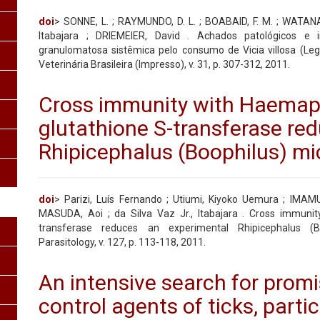
doi
> SONNE, L. ; RAYMUNDO, D. L. ; BOABAID, F. M. ; WATANABE,
Itabajara ; DRIEMEIER, David . Achados patológicos e
granulomatosa sistêmica pelo consumo de Vicia villosa (Leg
Veterinária Brasileira (Impresso), v. 31, p. 307-312, 2011.
Cross immunity with Haemaph
glutathione S-transferase re
Rhipicephalus (Boophilus) mi
doi
> Parizi, Luís Fernando ; Utiumi, Kiyoko Uemura ; IMAM
MASUDA, Aoi ; da Silva Vaz Jr., Itabajara . Cross immunit
transferase reduces an experimental Rhipicephalus (Bo
Parasitology, v. 127, p. 113-118, 2011.
An intensive search for promi
control agents of ticks, parti