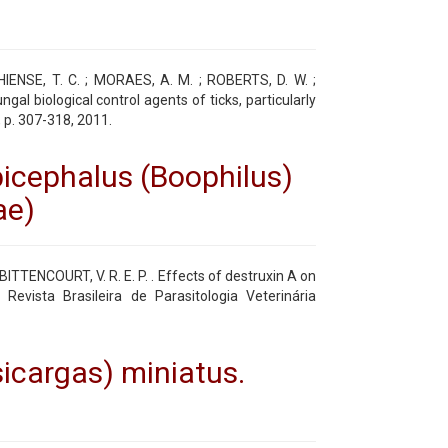
AHIENSE, T. C. ; MORAES, A. M. ; ROBERTS, D. W. ;
gal biological control agents of ticks, particularly
, p. 307-318, 2011.
picephalus (Boophilus)
ae)
 BITTENCOURT, V. R. E. P. . Effects of destruxin A on
. Revista Brasileira de Parasitologia Veterinária
sicargas) miniatus.