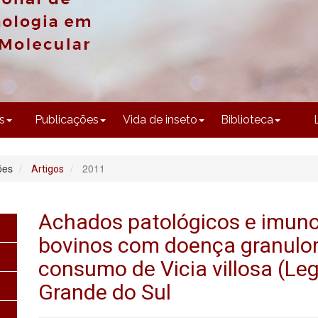
CONTEÚDO
s
Publicações
Vida de inseto
Biblioteca
ões
2011
Artigos
Achados patológicos e imun
bovinos com doença granulo
consumo de Vicia villosa (Leg
Grande do Sul