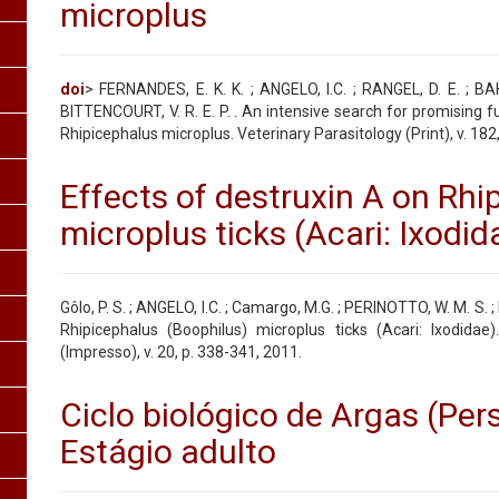
microplus
doi
> FERNANDES, E. K. K. ; ANGELO, I.C. ; RANGEL, D. E. ; B
BITTENCOURT, V. R. E. P. . An intensive search for promising fun
Rhipicephalus microplus. Veterinary Parasitology (Print), v. 182
Effects of destruxin A on Rhi
microplus ticks (Acari: Ixodid
Gôlo, P. S. ; ANGELO, I.C. ; Camargo, M.G. ; PERINOTTO, W. M. S. ;
Rhipicephalus (Boophilus) microplus ticks (Acari: Ixodidae)
(Impresso), v. 20, p. 338-341, 2011.
Ciclo biológico de Argas (Per
Estágio adulto