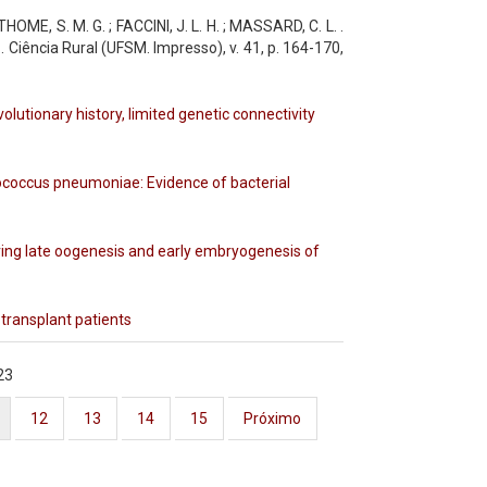
HOME, S. M. G. ; FACCINI, J. L. H. ; MASSARD, C. L. .
. Ciência Rural (UFSM. Impresso), v. 41, p. 164-170,
lutionary history, limited genetic connectivity
ptococcus pneumoniae: Evidence of bacterial
ring late oogenesis and early embryogenesis of
 transplant patients
23
12
13
14
15
Próximo