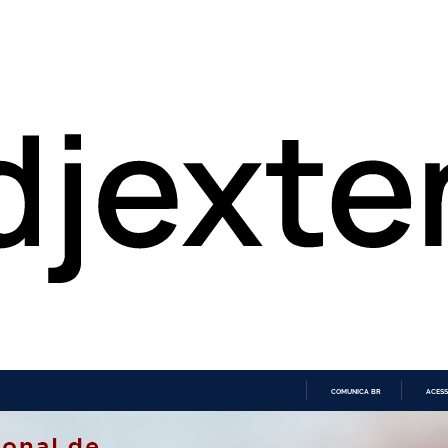
COMUNICA BR
ACESS
IR
PARA
O