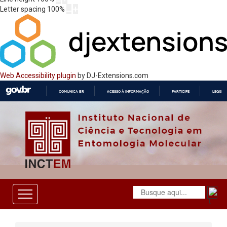
Letter spacing
100
%
Web Accessibility plugin
by DJ-Extensions.com
COMUNICA BR
ACESSO À INFORMAÇÃO
PARTICIPE
LEGISL
IR
PARA
O
CONTEÚDO