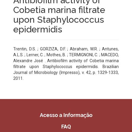
Antibiofilm activity of
Cobetia marina filtrate
upon Staphylococcus
epidermidis
Trentin, D.S. ; GORZIZA, D.F. ; Abraham, W.R. ; Antunes,
A.L.S. ; Lerner, C. ; Mothes, B. ; TERMIGNONI, C. ; MACEDO,
Alexandre José . Antibiofilm activity of Cobetia marina
filtrate upon Staphylococcus epidermidis. Brazilian
Journal of Microbiology (Impresso), v. 42, p. 1329-1333,
2011.
Acesso a Informação
FAQ